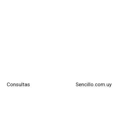
uay
Consultas
Diseño Web:
Sencillo.com.uy
Utilice l