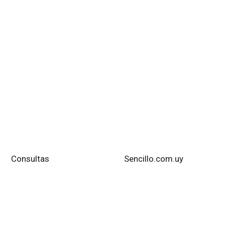
to como Aventura L�mite o Gaia.
y desmontable manejable con los pies.
uay
Consultas
Diseño Web:
Sencillo.com.uy
Utilice l