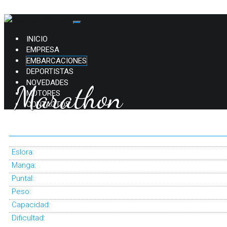
INICIO
EMPRESA
EMBARCACIONES
DEPORTISTAS
NOVEDADES
Marathon
MOTORES
CONTACTOS
62 56 |
CANOA
Eslora:
Manga:
Puntal:
Peso:
Capacidad:
Dificultad: